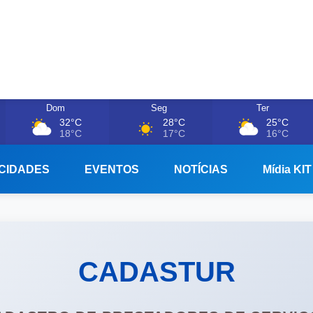
Dom
Seg
Ter
32°C
28°C
25°C
18°C
17°C
16°C
CIDADES
EVENTOS
NOTÍCIAS
Mídia KIT
CADASTUR