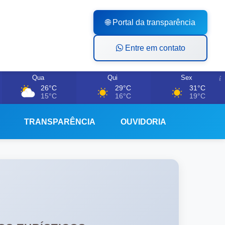
🌐 Portal da transparência
Entre em contato
Qua
Qui
Sex
26°C
29°C
31°C
15°C
16°C
19°C
TRANSPARÊNCIA
OUVIDORIA