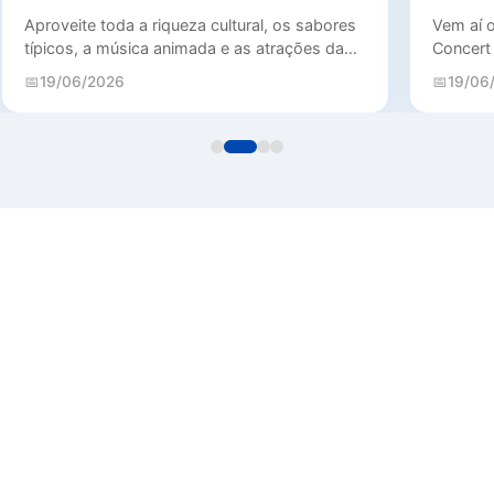
Aproveite toda a riqueza cultural, os sabores
Vem aí o
típicos, a música animada e as atrações da
Concert
Festa das Tradições Nordestinas, e tenha
19/06/2026
19/06
uma estadia tranquila e aconchegante
conosco.