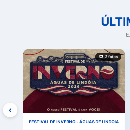
ÚLTI
E
 fotos
2 fotos
‹
FESTIVAL DE INVERNO - ÁGUAS DE LINDOIA